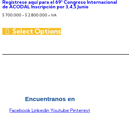
Registrese aquí para el 69° Congreso Internacional
de ACODAL Inscripción por 3,4,5 Junio
Rango
$
700.000
-
$
2.800.000
+ IVA
de
Select Options
precios:
desde
Este
$ 700.000
producto
hasta
tiene
$ 2.800.000
múltiples
variantes.
Las
opciones
se
Encuentranos en
pueden
elegir
Facebook
Linkedin
Youtube
Pinterest
en
la
página