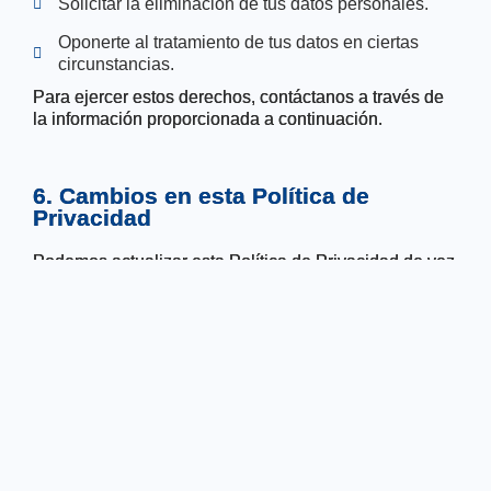
Solicitar la eliminación de tus datos personales.
Oponerte al tratamiento de tus datos en ciertas
circunstancias.
Para ejercer estos derechos, contáctanos a través de
la información proporcionada a continuación.
6. Cambios en esta Política de
Privacidad
Podemos actualizar esta Política de Privacidad de vez
en cuando. Cualquier cambio se publicará en esta
página con una nueva fecha de entrada en vigor. Te
recomendamos revisar esta política periódicamente.
7. Contacto
Si tienes preguntas o inquietudes sobre esta Política
de Privacidad, contáctanos en: