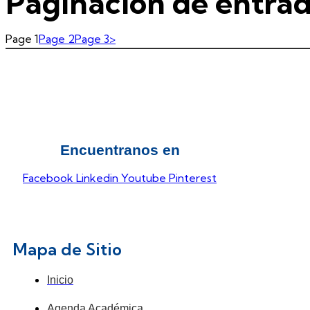
Paginación de entra
Page
1
Page
2
Page
3
>
Encuentranos en
Facebook
Linkedin
Youtube
Pinterest
Mapa de Sitio
Inicio
Agenda Académica