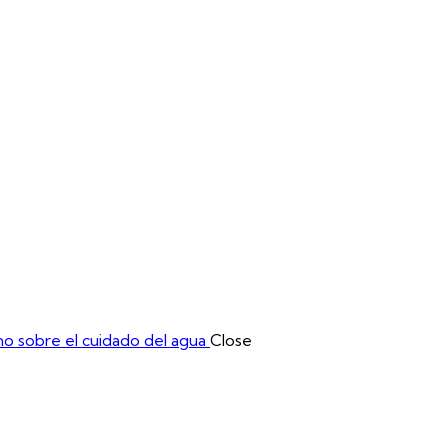
cial
Mesas de Negocios
Tarifas
Registro aquí
o sobre el cuidado del agua
Close