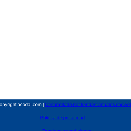
opyright acodal.com |
Desarrollado por tiendas virtuales codwe
Politica de pricacidad