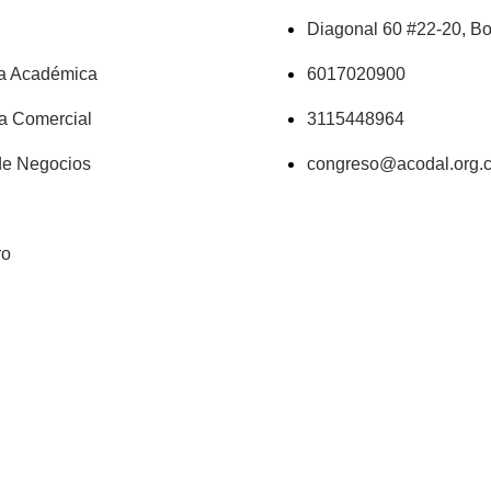
Diagonal 60 #22-20, Bo
a Académica
6017020900
a Comercial
3115448964
e Negocios
congreso@acodal.org.
ro