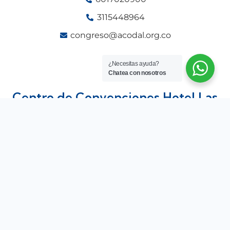
3115448964
congreso@acodal.org.co
¿Necesitas ayuda?
Chatea con nosotros
Centro de Convenciones Hotel Las
Américas.
Anillo, Vial Sector Cielo Mar Carrera 9 22 263
© Copyright acodal.com |
Desarrollado por tiendas
virtuales codwelt.com
Politica de pricacidad
Terminos y condiciones