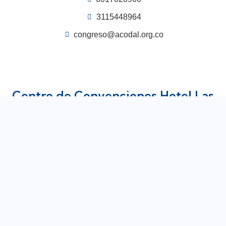
3115448964
congreso@acodal.org.co
Centro de Convenciones Hotel Las
Américas.
Anillo, Vial Sector Cielo Mar Carrera 9 22 263
© Copyright acodal.com |
Desarrollado por tiendas
virtuales codwelt.com
Politica de pricacidad
Terminos y condiciones