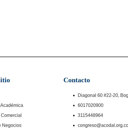
itio
Contacto
Diagonal 60 #22-20, Bog
 Académica
6017020900
 Comercial
3115448964
e Negocios
congreso@acodal.org.c