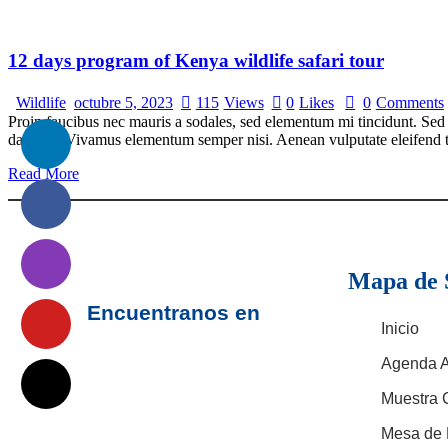
12 days program of Kenya wildlife safari tour
Wildlife
octubre 5, 2023
115
Views
0
Likes
0
Comments
Proin faucibus nec mauris a sodales, sed elementum mi tincidunt. Sed e
dapibus. Vivamus elementum semper nisi. Aenean vulputate eleifend tel
Read More
Mapa de S
Encuentranos en
Inicio
Agenda 
Muestra 
Mesa de 