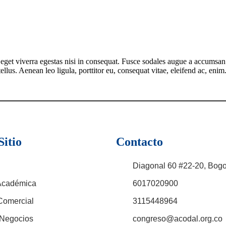
get viverra egestas nisi in consequat. Fusce sodales augue a accumsan. C
lus. Aenean leo ligula, porttitor eu, consequat vitae, eleifend ac, eni
itio
Contacto
Diagonal 60 #22-20, Bogo
Académica
6017020900
Comercial
3115448964
Negocios
congreso@acodal.org.co