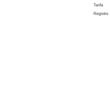
Tarifa
Registro
© Copyright acodal.com |
Desarrollado por tiendas