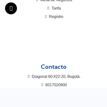
Tarifa
Registro
Contacto
Diagonal 60 #22-20, Bogotá.
6017020900
3115448964
congreso@acodal.org.co