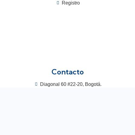
Registro
Contacto
Diagonal 60 #22-20, Bogotá.
6017020900
3115448964
congreso@acodal.org.co